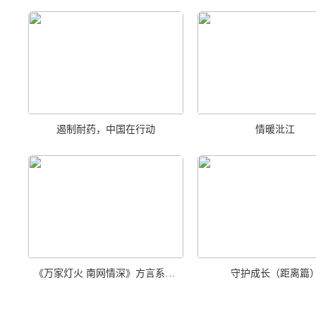
遏制耐药，中国在行动
情暖沘江
《万家灯火 南网情深》方言系列广告—安顺篇
守护成长（距离篇