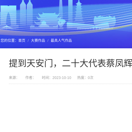
您的位置：
首页
/
大赛作品
/
最具人气作品
提到天安门，二十大代表蔡凤
来源：
作者：
时间：2023-10-10
热度：
0
次